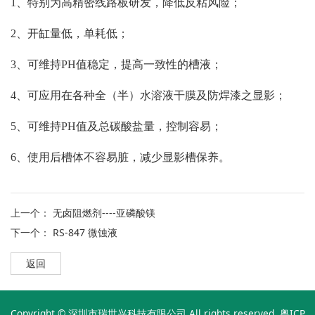
1、特别为高精密线路板研发，降低反粘风险；
2、开缸量低，单耗低；
3、可维持PH值稳定，提高一致性的槽液；
4、可应用在各种全（半）水溶液干膜及防焊漆之显影；
5、可维持PH值及总碳酸盐量，控制容易；
6、使用后槽体不容易脏，减少显影槽保养。
上一个：
无卤阻燃剂----亚磷酸镁
下一个：
RS-847 微蚀液
返回
Copyright © 深圳市瑞世兴科技有限公司 All rights reserved.
粤ICP